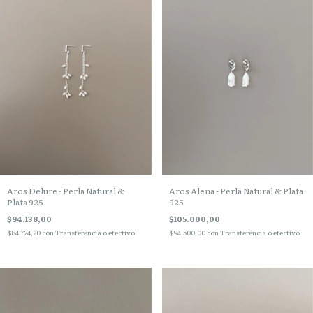
Aros Delure - Perla Natural &
Aros Alena - Perla Natural & Plata
Plata 925
925
$94.138,00
$105.000,00
$84.724,20
con
Transferencia o efectivo
$94.500,00
con
Transferencia o efectivo