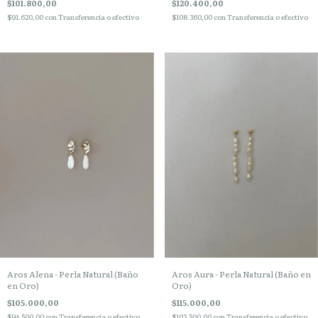
$120.400,00
$101.800,00
$108.360,00
con
Transferencia o efectivo
$91.620,00
con
Transferencia o efectivo
Aros Alena - Perla Natural (Baño
Aros Aura - Perla Natural (Baño en
en Oro)
Oro)
$105.000,00
$115.000,00
$94.500,00
con
Transferencia o efectivo
$103.500,00
con
Transferencia o efectivo