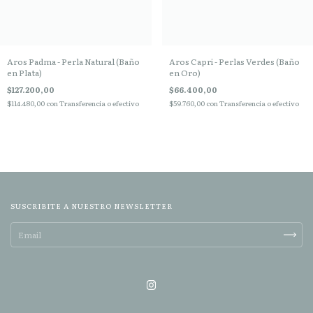
Aros Padma - Perla Natural (Baño
Aros Capri - Perlas Verdes (Baño
en Plata)
en Oro)
$127.200,00
$66.400,00
$114.480,00
con
Transferencia o efectivo
$59.760,00
con
Transferencia o efectivo
SUSCRIBITE A NUESTRO NEWSLETTER