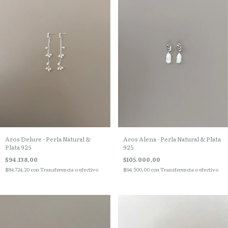
Aros Delure - Perla Natural &
Aros Alena - Perla Natural & Plata
Plata 925
925
$94.138,00
$105.000,00
$84.724,20
con
Transferencia o efectivo
$94.500,00
con
Transferencia o efectivo