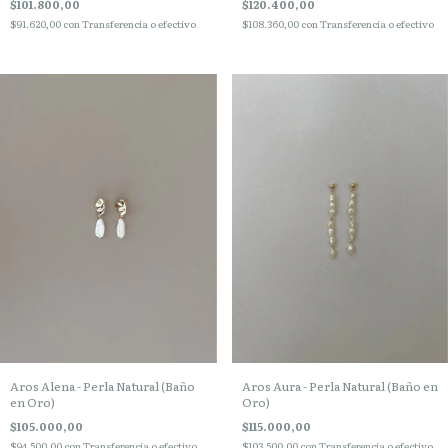
$120.400,00
$101.800,00
$108.360,00
con
Transferencia o efectivo
$91.620,00
con
Transferencia o efectivo
Aros Alena - Perla Natural (Baño
Aros Aura - Perla Natural (Baño en
en Oro)
Oro)
$105.000,00
$115.000,00
$94.500,00
con
Transferencia o efectivo
$103.500,00
con
Transferencia o efectivo