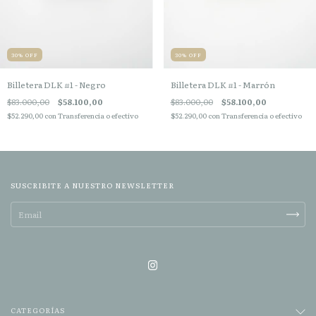
30
%
OFF
30
%
OFF
Billetera DLK #1 - Negro
Billetera DLK #1 - Marrón
$83.000,00
$58.100,00
$83.000,00
$58.100,00
$52.290,00
con
Transferencia o efectivo
$52.290,00
con
Transferencia o efectivo
SUSCRIBITE A NUESTRO NEWSLETTER
CATEGORÍAS