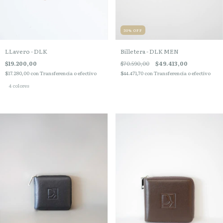
30
%
OFF
Billetera - DLK MEN
LLavero - DLK
$70.590,00
$49.413,00
$19.200,00
$44.471,70
con
Transferencia o efectivo
$17.280,00
con
Transferencia o efectivo
4 colores