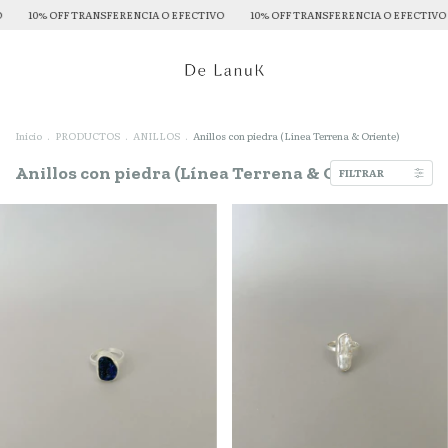
NSFERENCIA O EFECTIVO
10% OFF TRANSFERENCIA O EFECTIVO
10% OFF TRA
Inicio
.
PRODUCTOS
.
ANILLOS
.
Anillos con piedra (Línea Terrena & Oriente)
Anillos con piedra (Línea Terrena & Oriente)
FILTRAR