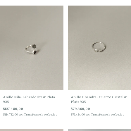
Anillo Nila- Labradorita & Plata
Anillo Chandra - Cuarzo Cristal &
925
Plata 925
$127.480,00
$79.360,00
$114.732,00
con
Transferencia o efectivo
$71.424,00
con
Transferencia o efectivo