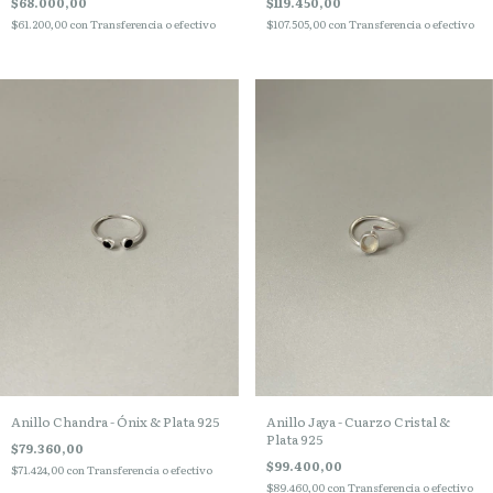
$68.000,00
$119.450,00
$61.200,00
con
Transferencia o efectivo
$107.505,00
con
Transferencia o efectivo
Anillo Chandra - Ónix & Plata 925
Anillo Jaya - Cuarzo Cristal &
Plata 925
$79.360,00
$99.400,00
$71.424,00
con
Transferencia o efectivo
$89.460,00
con
Transferencia o efectivo