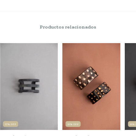
Productos relacionados
37
%
OFF
20
%
OFF
20
%