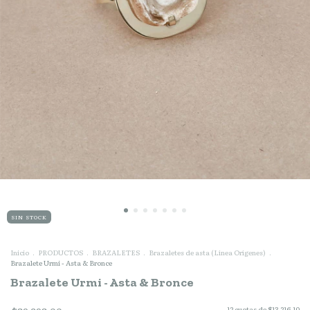
SIN STOCK
Inicio
.
PRODUCTOS
.
BRAZALETES
.
Brazaletes de asta (Línea Orígenes)
.
Brazalete Urmi - Asta & Bronce
Brazalete Urmi - Asta & Bronce
12
cuotas de
$13.216,10