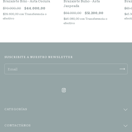
Brazalete Brio - Asta Oscura
Brazalete Buho - Asta
Braz
Jaspeada
$70.000,00
$44.000,00
$63.
$64.000,00
$51.200,00
$39.600,00
con
Transferencia o
$45.3
efectivo
efect
$46.080,00
con
Transferencia o
efectivo
SUSCRIBITE A NUESTRO NEWSLETTER
CATEGORÍAS
CONTACTÁNOS