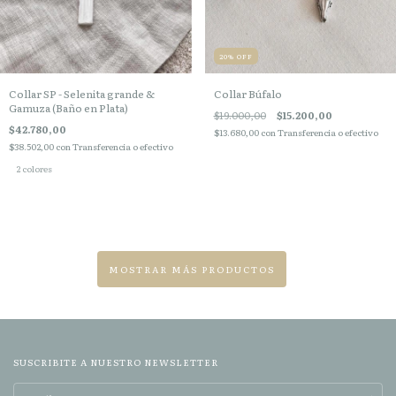
20
%
OFF
Collar SP - Selenita grande &
Collar Búfalo
Gamuza (Baño en Plata)
$19.000,00
$15.200,00
$42.780,00
$13.680,00
con
Transferencia o efectivo
$38.502,00
con
Transferencia o efectivo
2 colores
MOSTRAR MÁS PRODUCTOS
SUSCRIBITE A NUESTRO NEWSLETTER