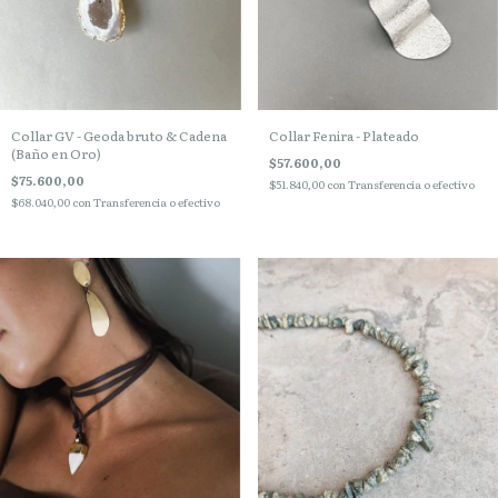
Collar GV - Geoda bruto & Cadena
Collar Fenira - Plateado
(Baño en Oro)
$57.600,00
$75.600,00
$51.840,00
con
Transferencia o efectivo
$68.040,00
con
Transferencia o efectivo