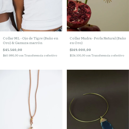
Collar ML - Ojo de Tigre (Baño en
Collar Mudra - Perla Natural (Baño
Oro) & Gamuza marrón
en Oro)
$45.540,00
$149.000,00
$40.986,00
con
Transferencia o efectivo
$134.100,00
con
Transferencia o efectivo