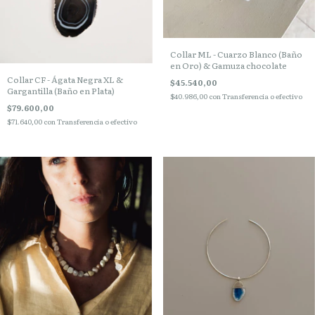
Collar ML - Cuarzo Blanco (Baño
en Oro) & Gamuza chocolate
Collar CF - Ágata Negra XL &
$45.540,00
Gargantilla (Baño en Plata)
$40.986,00
con
Transferencia o efectivo
$79.600,00
$71.640,00
con
Transferencia o efectivo