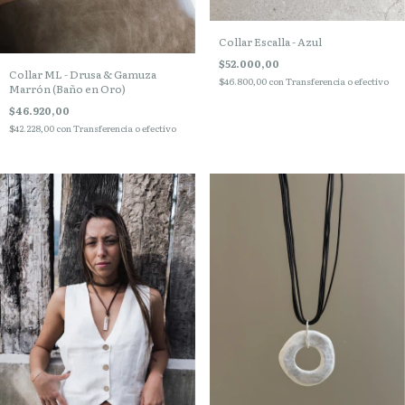
Collar Escalla - Azul
$52.000,00
Collar ML - Drusa & Gamuza
$46.800,00
con
Transferencia o efectivo
Marrón (Baño en Oro)
$46.920,00
$42.228,00
con
Transferencia o efectivo