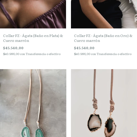
Collar FZ - Ágata (Baño en Plata) &
Collar FZ - Ágata (Baño en Oro) &
Cuero marrón
Cuero marrón
$45.540,00
$45.540,00
$40.986,00
con
Transferencia o efectivo
$40.986,00
con
Transferencia o efectivo