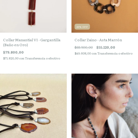
20
%
OFF
Collar Manantial VI - Gargantilla
Collar Zaino - Asta Marrón
(Baño en Oro)
$68.900,00
$55.120,00
$79.800,00
$49.608,00
con
Transferencia o efectivo
$71.820,00
con
Transferencia o efectivo