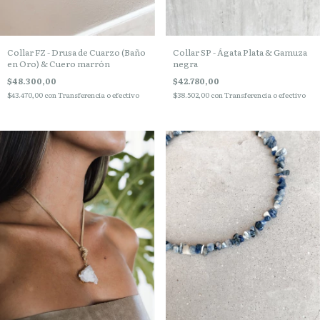
Collar FZ - Drusa de Cuarzo (Baño
Collar SP - Ágata Plata & Gamuza
en Oro) & Cuero marrón
negra
$48.300,00
$42.780,00
$43.470,00
con
Transferencia o efectivo
$38.502,00
con
Transferencia o efectivo